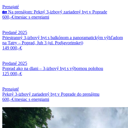
Prenajaté
🏡 Na prenájom: Pekný 3-izbový zariadený byt v Poprade
600,-€/mesiac s energiami
Predané 2025
Priestranný 3-izbový byt s balkónom a panoramatickým výhľadom
na Tatry – Poprad, Juh 3 (ul. Podjavorinskej)
149 000,-€
Predané 2025
Poprad ako na dlani – 3-izbový byt s výbornou polohou
125 000,-€
Prenajaté
Pekný 3-izbový zariadený byt v Poprade do prenájmu
600,-€/mesiac s energiami