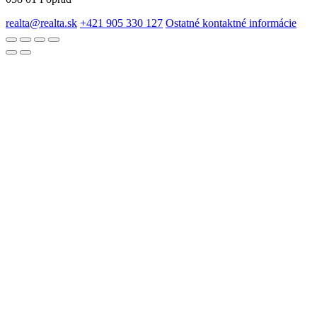
realta@realta.sk
+421 905 330 127
Ostatné kontaktné informácie