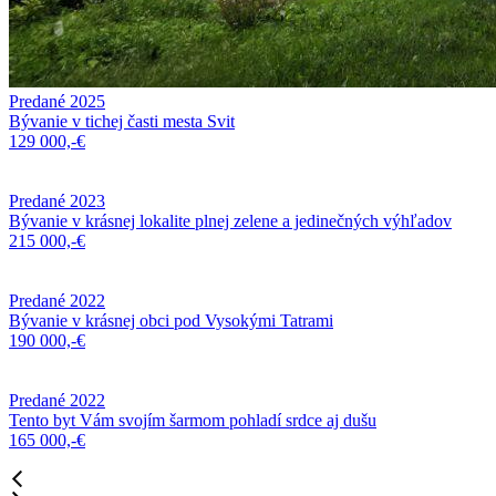
Predané 2025
Bývanie v tichej časti mesta Svit
129 000,-€
Predané 2023
Bývanie v krásnej lokalite plnej zelene a jedinečných výhľadov
215 000,-€
Predané 2022
Bývanie v krásnej obci pod Vysokými Tatrami
190 000,-€
Predané 2022
Tento byt Vám svojím šarmom pohladí srdce aj dušu
165 000,-€