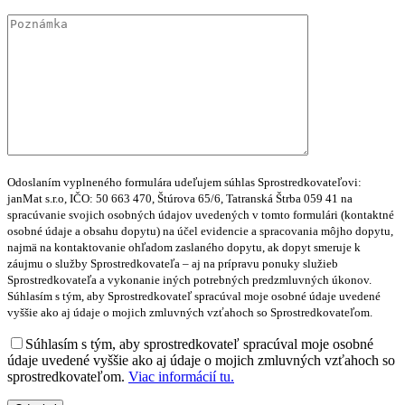
Odoslaním vyplneného formulára udeľujem súhlas Sprostredkovateľovi:
janMat s.r.o, IČO: 50 663 470, Štúrova 65/6, Tatranská Štrba 059 41 na
spracúvanie svojich osobných údajov uvedených v tomto formulári (kontaktné
osobné údaje a obsahu dopytu) na účel evidencie a spracovania môjho dopytu,
najmä na kontaktovanie ohľadom zaslaného dopytu, ak dopyt smeruje k
záujmu o služby Sprostredkovateľa – aj na prípravu ponuky služieb
Sprostredkovateľa a vykonanie iných potrebných predzmluvných úkonov.
Súhlasím s tým, aby Sprostredkovateľ spracúval moje osobné údaje uvedené
vyššie ako aj údaje o mojich zmluvných vzťahoch so Sprostredkovateľom.
Súhlasím s tým, aby sprostredkovateľ spracúval moje osobné
údaje uvedené vyššie ako aj údaje o mojich zmluvných vzťahoch so
sprostredkovateľom.
Viac informácií tu.