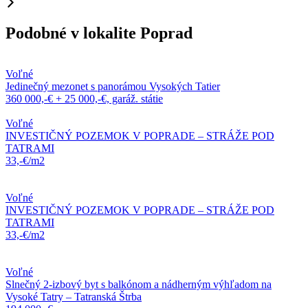
Podobné v lokalite Poprad
Voľné
Jedinečný mezonet s panorámou Vysokých Tatier
360 000,-€ + 25 000,-€, garáž. státie
Voľné
INVESTIČNÝ POZEMOK V POPRADE – STRÁŽE POD
TATRAMI
33,-€/m2
Voľné
INVESTIČNÝ POZEMOK V POPRADE – STRÁŽE POD
TATRAMI
33,-€/m2
Voľné
Slnečný 2-izbový byt s balkónom a nádherným výhľadom na
Vysoké Tatry – Tatranská Štrba