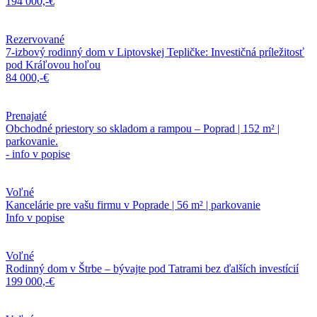
194 000,-€
Rezervované
7-izbový rodinný dom v Liptovskej Tepličke: Investičná príležitosť
pod Kráľovou hoľou
84 000,-€
Prenajaté
Obchodné priestory so skladom a rampou – Poprad | 152 m² |
parkovanie.
- info v popise
Voľné
Kancelárie pre vašu firmu v Poprade | 56 m² | parkovanie
Info v popise
Voľné
Rodinný dom v Štrbe – bývajte pod Tatrami bez ďalších investícií
199 000,-€