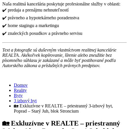
Naša realitná kancelária poskytuje profesionálne služby v oblasti:
✔️ predaja a prenájmu nehnuteľností
✔️ právneho a hypotekárneho poradenstva
✔️ home stagingu a marketingu
✔️ znaleckých posudkov a právneho servisu
Text a fotografie sú duševným vlastníctvom realitnej kancelárie
REALTA. Akékoľvek kopírovanie, šírenie alebo zneužitie bez
písomného súhlasu je zakázané a môže byť postihované podľa
Autorského zákona a príslušných právnych predpisov.
Domov
Reality
Byty
3 izbový byt
🏡 Exkluzívne v REALTE – priestranný 3-izbový byt,
Poprad – Starý Juh, blok Stroncium
🏡 Exkluzívne v REALTE – priestranný