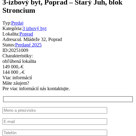
3-izbový byt, Poprad – Starý Juh, blok
Stroncium
Typ:
Predaj
Kategória:
3 izbový byt
Lokalita:
Poprad
Adresa:
ul. Mládeže 32, Poprad
Status:
Predané 2025
ID:
20251009
Charakteristiky:
obľúbená lokalita
149 000,-€
144 000 ,-€
Viac informácií
Máte záujem?
Pre viac informácií nás kontaktujte.