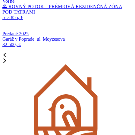
Voľné
🌄 ROVNÝ POTOK – PRÉMIOVÁ REZIDENČNÁ ZÓNA
POD TATRAMI
513 855,-€
Predané 2025
Garáž v Poprade, ul. Moyzesova
32 500,-€