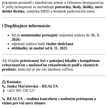
pokojnom prostredí s množstvom zelene a výbornou dostupnosťou.
V pešej dostupnosti sa nachádzajú
potraviny, školy, škôlky, nové
detské ihrisko
, zastávka MHD a dostatok parkovacích miest.
ℹ️
Doplňujúce informácie:
byt je
momentálne prenajatý
(nájomná zmluva do
31. 3.
2026
)
nájomná zmluva bude
riadne dodržaná
obhliadky sú možné od 6. 11. 2025
Ak hľadáte
priestranný byt v pokojnej lokalite s kompletnou
vybavenosťou
a
možnosťou rekonštrukcie podľa vlastných
predstáv
, tento byt je pre vás ideálnou voľbou.
📩
Kontakt:
📞
Janka Maťašovská – REALTA
📱 +421 905 330 127
📞
REALTA – realitná kancelária s osobným prístupom a
víziou pre váš nový domov.