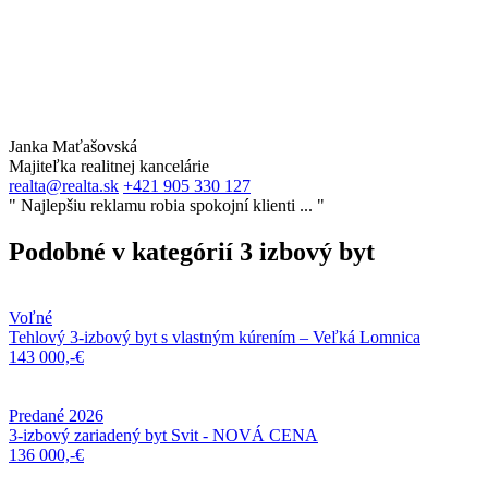
Janka Maťašovská
Majiteľka realitnej kancelárie
realta@realta.sk
+421 905 330 127
" Najlepšiu reklamu robia spokojní klienti ... "
Podobné v kategórií 3 izbový byt
Voľné
Tehlový 3-izbový byt s vlastným kúrením – Veľká Lomnica
143 000,-€
Predané 2026
3-izbový zariadený byt Svit - NOVÁ CENA
136 000,-€