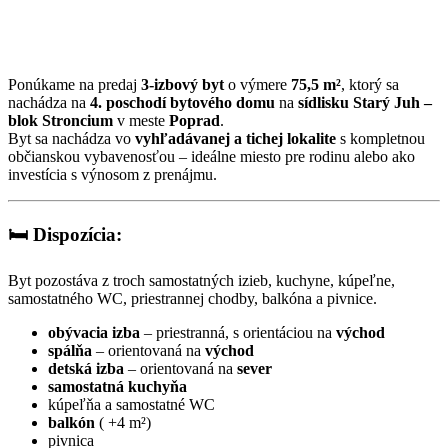
Ponúkame na predaj
3-izbový byt
o výmere
75,5 m²
, ktorý sa
nachádza na
4. poschodí bytového domu
na
sídlisku Starý Juh –
blok Stroncium
v meste
Poprad
.
Byt sa nachádza vo
vyhľadávanej a tichej lokalite
s kompletnou
občianskou vybavenosťou – ideálne miesto pre rodinu alebo ako
investícia s výnosom z prenájmu.
🛏️
Dispozícia:
Byt pozostáva z troch samostatných izieb, kuchyne, kúpeľne,
samostatného WC, priestrannej chodby, balkóna a pivnice.
obývacia izba
– priestranná, s orientáciou na
východ
spálňa
– orientovaná na
východ
detská izba
– orientovaná na
sever
samostatná kuchyňa
kúpeľňa a samostatné WC
balkón
( +4 m²)
pivnica