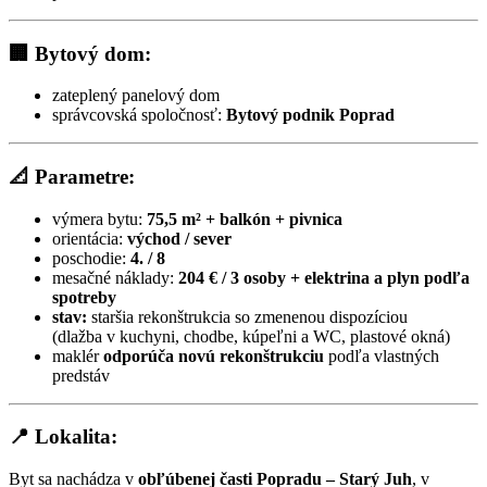
🏢
Bytový dom:
zateplený panelový dom
správcovská spoločnosť:
Bytový podnik Poprad
📐
Parametre:
výmera bytu:
75,5 m² + balkón + pivnica
orientácia:
východ / sever
poschodie:
4. / 8
mesačné náklady:
204 € / 3 osoby + elektrina a plyn podľa
spotreby
stav:
staršia rekonštrukcia so zmenenou dispozíciou
(dlažba v kuchyni, chodbe, kúpeľni a WC, plastové okná)
maklér
odporúča novú rekonštrukciu
podľa vlastných
predstáv
📍
Lokalita:
Byt sa nachádza v
obľúbenej časti Popradu – Starý Juh
, v